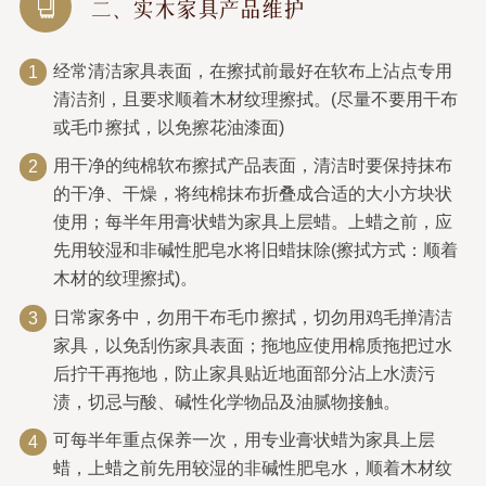
二、实木家具产品维护
经常清洁家具表面，在擦拭前最好在软布上沾点专用
1
清洁剂，且要求顺着木材纹理擦拭。(尽量不要用干布
或毛巾擦拭，以免擦花油漆面)
用干净的纯棉软布擦拭产品表面，清洁时要保持抹布
2
的干净、干燥，将纯棉抹布折叠成合适的大小方块状
使用；每半年用膏状蜡为家具上层蜡。上蜡之前，应
先用较湿和非碱性肥皂水将旧蜡抹除(擦拭方式：顺着
木材的纹理擦拭)。
日常家务中，勿用干布毛巾擦拭，切勿用鸡毛掸清洁
3
家具，以免刮伤家具表面；拖地应使用棉质拖把过水
后拧干再拖地，防止家具贴近地面部分沾上水渍污
渍，切忌与酸、碱性化学物品及油腻物接触。
可每半年重点保养一次，用专业膏状蜡为家具上层
4
蜡，上蜡之前先用较湿的非碱性肥皂水，顺着木材纹