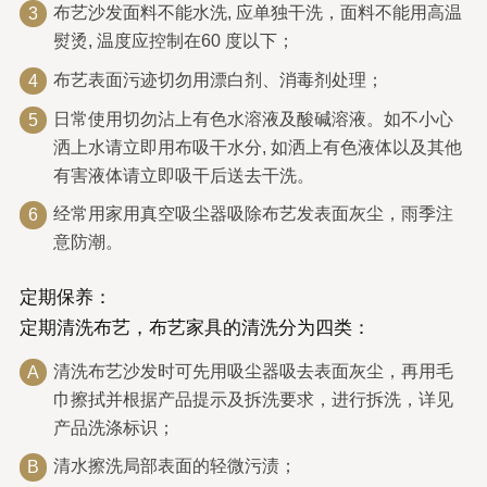
布艺沙发面料不能水洗, 应单独干洗，面料不能用高温
3
熨烫, 温度应控制在60 度以下；
布艺表面污迹切勿用漂白剂、消毒剂处理；
4
日常使用切勿沾上有色水溶液及酸碱溶液。如不小心
5
洒上水请立即用布吸干水分, 如洒上有色液体以及其他
有害液体请立即吸干后送去干洗。
经常用家用真空吸尘器吸除布艺发表面灰尘，雨季注
6
意防潮。
定期保养：
定期清洗布艺，布艺家具的清洗分为四类：
清洗布艺沙发时可先用吸尘器吸去表面灰尘，再用毛
A
巾擦拭并根据产品提示及拆洗要求，进行拆洗，详见
产品洗涤标识；
清水擦洗局部表面的轻微污渍；
B