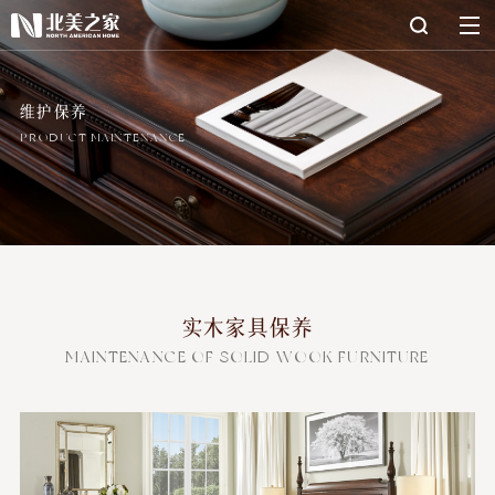
维护保养
PRODUCT MAINTENANCE
实木家具保养
MAINTENANCE OF SOLID WOOK FURNITURE