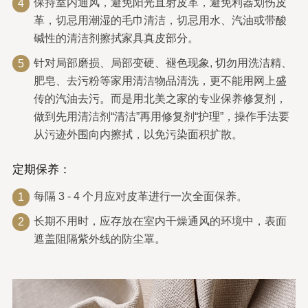
保持室内通风，避免阳光直射皮革，避免利器划伤皮
4
革，切忌用潮湿的毛巾清洁，切忌用水、汽油或带酸
碱性的清洁剂擦拭家具真皮部分。
针对局部磨损、局部变硬、褪色现象, 切勿用洗洁精、
5
肥皂、去污粉等家用清洁物品清洗，更不能用网上盛
传的汽油去污。而是用北美之家的专业保养修复剂，
做到先用清洁剂“清洁”再用修复剂“护理”，操作手法要
从污迹外围向内擦拭，以免污染面积扩散。
定期保养：
每隔 3 - 4 个月应对皮革进行一次全面保养。
1
长期不用时，应存放在室内干燥通风的环境中，表面
2
遮盖阻隔紫外线的防尘罩。